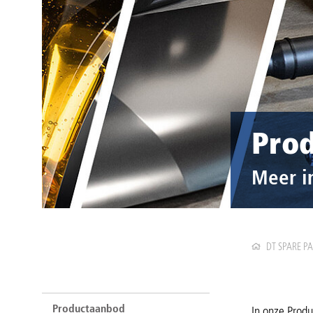
Pro
Meer i
DT SPARE P
Productaanbod
In onze Produ