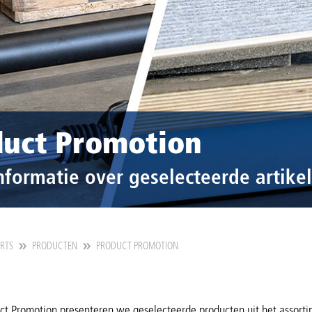
duct Promotion
nformatie over geselecteerde artikel
ARTS
PRODUCTEN
PRODUCT PROMOTION
ct Promotion presenteren we geselecteerde producten uit het assort