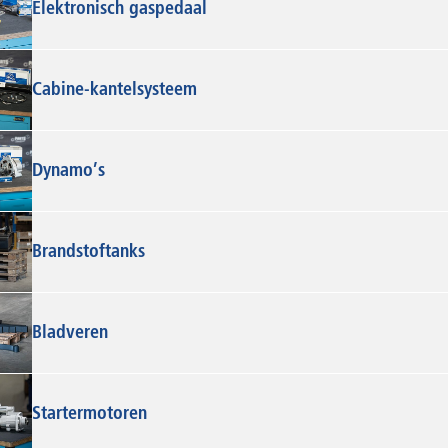
Elektronisch gaspedaal
Cabine-kantelsysteem
Dynamo’s
Brandstoftanks
Bladveren
Startermotoren