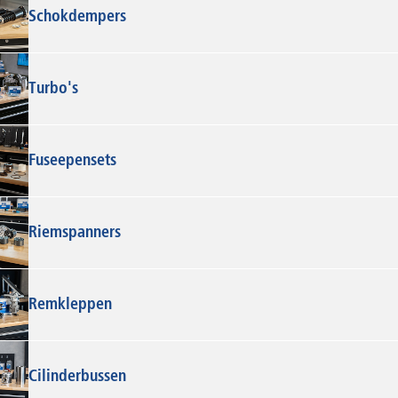
Schokdempers
Turbo's
Fuseepensets
Riemspanners
Remkleppen
Cilinderbussen