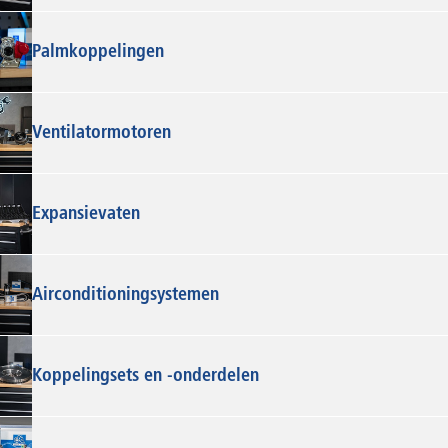
Palmkoppelingen
Ventilatormotoren
Expansievaten
Airconditioningsystemen
Koppelingsets en -onderdelen