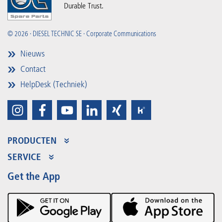
Durable Trust.
© 2026 · DIESEL TECHNIC SE · Corporate Communications
Nieuws
Contact
HelpDesk (Techniek)
PRODUCTEN
Productaanbod
SERVICE
Partner Portal
Voordelen
Get the App
Product Promotions
Premium Shop
Evenementen
Downloads