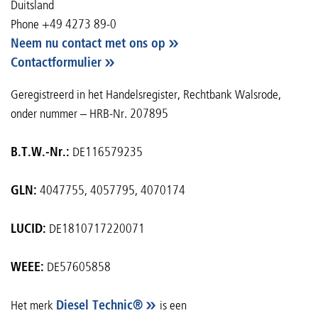
Duitsland
Phone +49 4273 89-0
Neem nu contact met ons op
Contactformulier
Geregistreerd in het Handelsregister, Rechtbank Walsrode,
onder nummer – HRB-Nr. 207895
B.T.W.-Nr.:
DE116579235
GLN:
4047755, 4057795, 4070174
LUCID:
DE1810717220071
WEEE:
DE57605858
Het merk
Diesel Technic®
is een