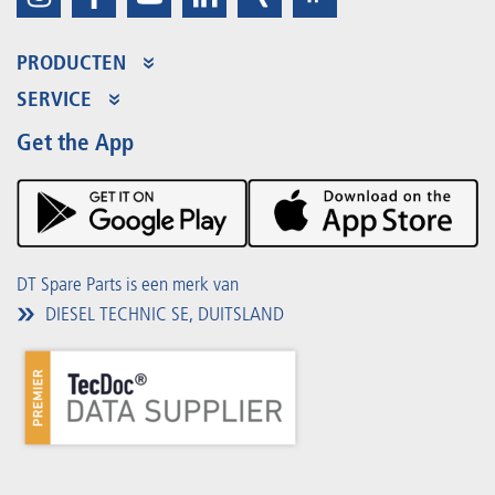
PRODUCTEN
Productaanbod
SERVICE
Partner Portal
Voordelen
Get the App
Product Promotions
Premium Shop
Evenementen
Downloads
DT Spare Parts is een merk van
DIESEL TECHNIC SE, DUITSLAND