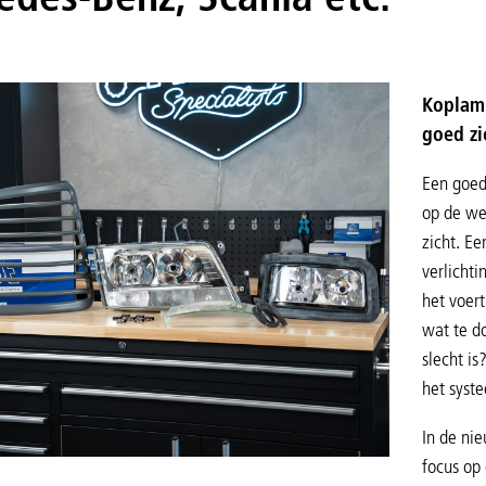
Koplamp
goed zi
Een goed
op de weg
zicht. Ee
verlicht
het voer
wat te do
slecht is
het syst
In de ni
focus op 