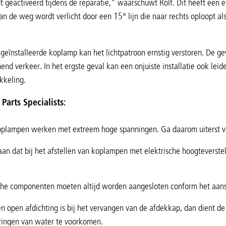
 geactiveerd tijdens de reparatie," waarschuwt Rolf. Dit heeft een e
an de weg wordt verlicht door een 15° lijn die naar rechts oploopt als 
geïnstalleerde koplamp kan het lichtpatroon ernstig verstoren. De ge
d verkeer. In het ergste geval kan een onjuiste installatie ook leid
keling.
Parts Specialists:
plampen werken met extreem hoge spanningen. Ga daarom uiterst vo
an dat bij het afstellen van koplampen met elektrische hoogteverst
sche componenten moeten altijd worden aangesloten conform het aan
en open afdichting is bij het vervangen van de afdekkap, dan dient de
ringen van water te voorkomen.