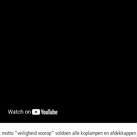
et motto "veiligheid voorop" voldoen alle koplampen en afdekkappen