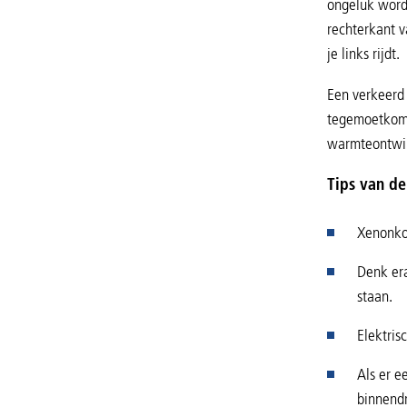
ongeluk wordt
rechterkant v
je links rijdt.
Een verkeerd 
tegemoetkomen
warmteontwik
Tips van de 
Xenonko
Denk era
staan.
Elektri
Als er e
binnend