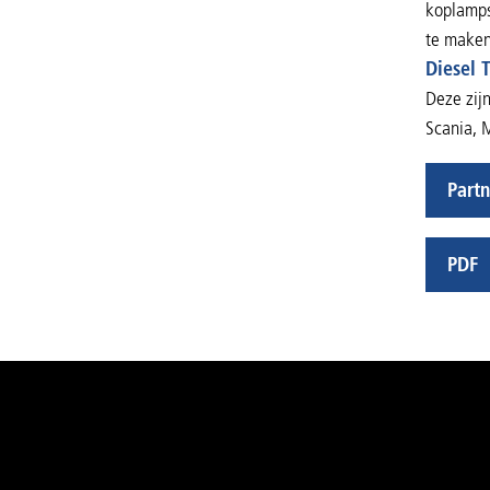
koplamps
te maken,
Diesel 
Deze zij
Scania,
Partn
PDF