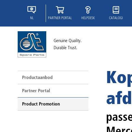
NL
PARTNER PORTAL
HELPDESK
CATALOGI
Genuine Quality.
Durable Trust.
Kop
Productaanbod
Partner Portal
afd
Product Promotion
passe
Merce