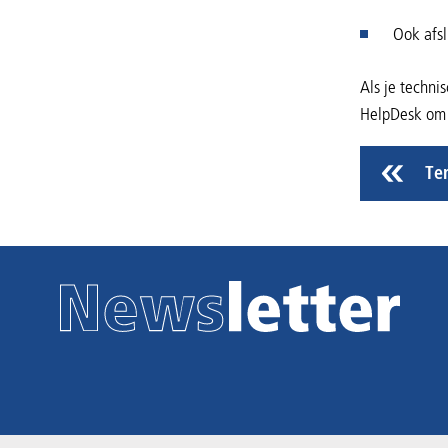
Ook afsl
Als je techni
HelpDesk om d
Te