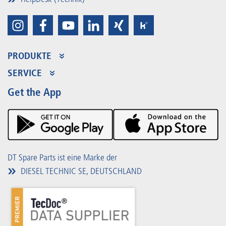
PRODUKTE
Produktsortiment
SERVICE
Partner Portal
Vorteile
Get the App
Product Promotions
Premium Shop
Events
Downloads
DT Spare Parts ist eine Marke der
DIESEL TECHNIC SE, DEUTSCHLAND