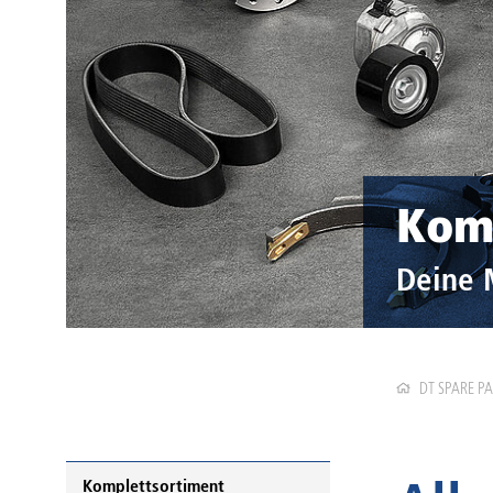
Kom
Deine 
DT SPARE P
Komplettsortiment