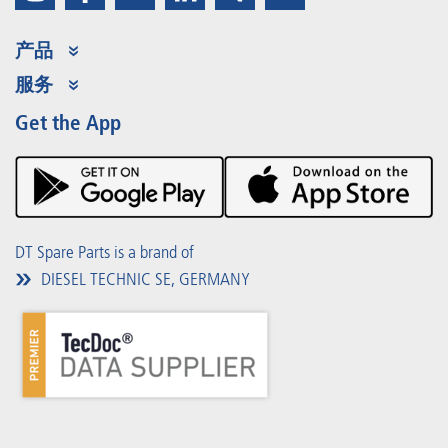
产品
Product Range
服务
Partner Portal
优势
Get the App
Product Promotions
Premium Shop
事件
下载
DT Spare Parts is a brand of
DIESEL TECHNIC SE, GERMANY