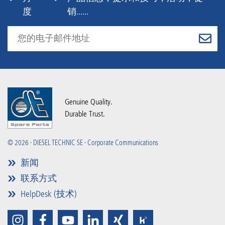
度
销......
Genuine Quality.
Durable Trust.
© 2026 · DIESEL TECHNIC SE · Corporate Communications
新闻
联系方式
HelpDesk (技术)