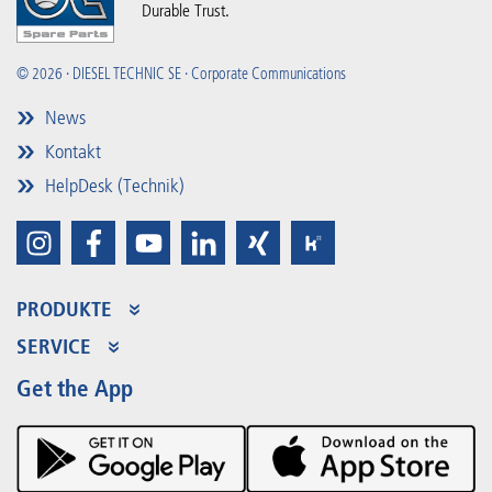
Durable Trust.
© 2026 · DIESEL TECHNIC SE · Corporate Communications
News
Kontakt
HelpDesk (Technik)
PRODUKTE
Produktsortiment
SERVICE
Partner Portal
Vorteile
Get the App
Product Promotions
Premium Shop
Events
Downloads