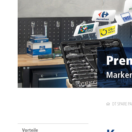
Pre
Marken
DT SPARE P
Vorteile