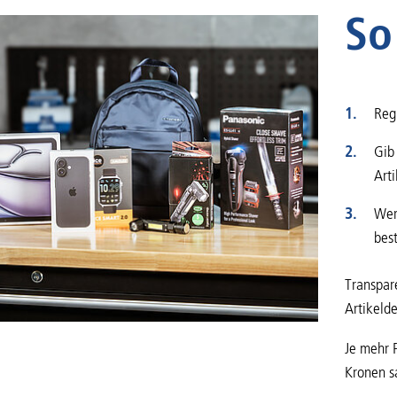
So
Reg
Gib
Art
Wer
bes
Transpar
Artikelde
Je mehr 
Kronen s