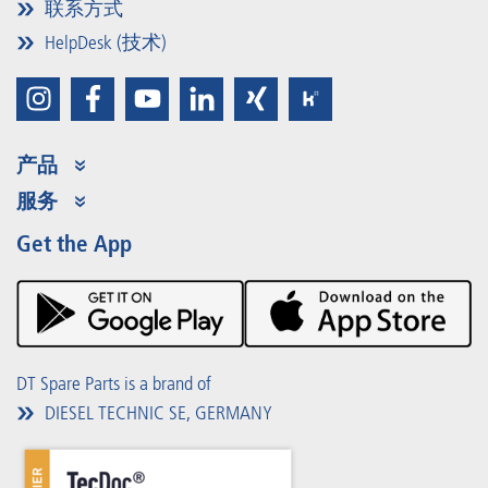
联系方式
HelpDesk (技术)
产品
Product Range
服务
Partner Portal
优势
Get the App
Product Promotions
Premium Shop
事件
下载
DT Spare Parts is a brand of
DIESEL TECHNIC SE, GERMANY