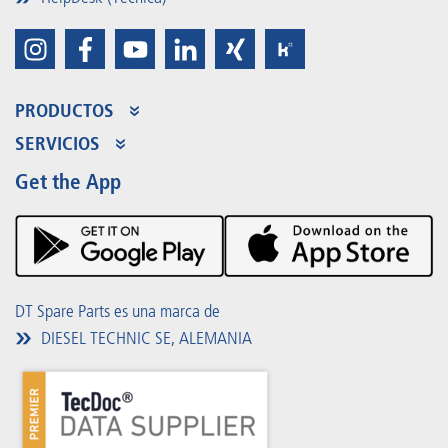
PRODUCTOS
Gama de productos
SERVICIOS
Partner Portal
Beneficios
Get the App
Product Promotions
Premium Shop
Eventos
Descargas
DT Spare Parts es una marca de
DIESEL TECHNIC SE, ALEMANIA