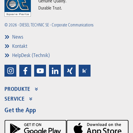
Genuine Quality.
Durable Trust.
© 2026 · DIESEL TECHNIC SE · Corporate Communications
News
Kontakt
HelpDesk (Technik)
PRODUKTE
Produktsortiment
SERVICE
Partner Portal
Vorteile
Get the App
Product Promotions
Premium Shop
Events