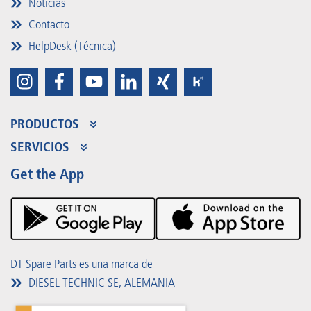
Noticias
Contacto
HelpDesk (Técnica)
PRODUCTOS
Gama de productos
SERVICIOS
Partner Portal
Beneficios
Get the App
Product Promotions
Premium Shop
Eventos
Descargas
DT Spare Parts es una marca de
DIESEL TECHNIC SE, ALEMANIA