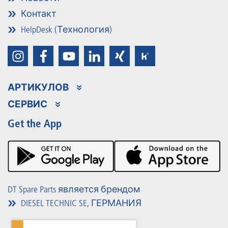
Контакт
HelpDesk (Технология)
АРТИКУЛОВ
Ассортимент продукции
СЕРВИС
Partner Portal
Преимущества
Get the App
Product Promotions
Premium Shop
Мероприятия
Материалы для загрузки
DT Spare Parts является брендом
DIESEL TECHNIC SE, ГЕРМАНИЯ