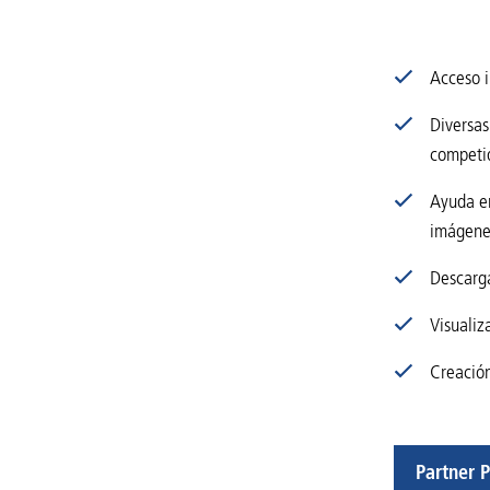
Acceso i
Diversas
competi
Ayuda en
imágenes
Descarga
Visualiz
Creación
Partner P