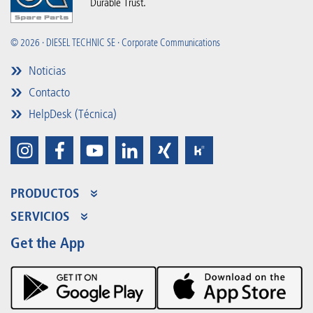
Durable Trust.
© 2026 · DIESEL TECHNIC SE · Corporate Communications
Noticias
Contacto
HelpDesk (Técnica)
PRODUCTOS
Gama de productos
SERVICIOS
Partner Portal
Beneficios
Get the App
Product Promotions
Premium Shop
Eventos
Descargas