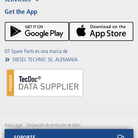
Partner Portal
Beneficios
Get the App
Product Promotions
Premium Shop
Eventos
Descargas
DT Spare Parts es una marca de
DIESEL TECHNIC SE, ALEMANIA
Aviso Legal
Declaración de protección de datos
SOPORTE