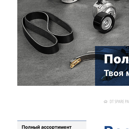
Пол
Твоя 
DT SPARE P
Полный ассортимент