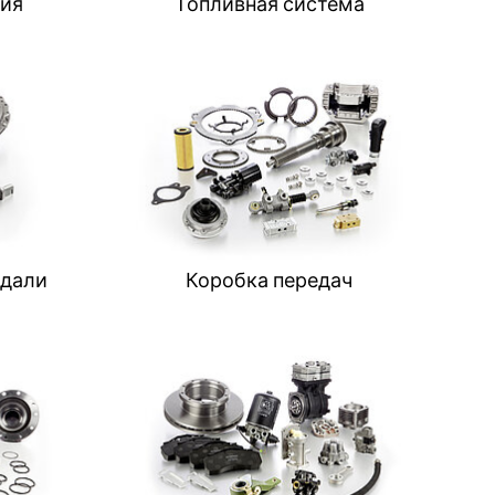
ия
Топливная система
едали
Коробка передач