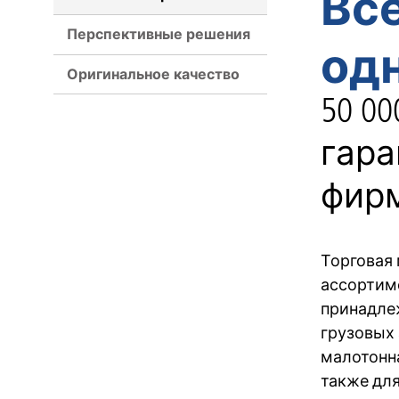
Вс
Перспективные решения
од
Оригинальное качество
50 0
гара
фирм
Торговая 
ассортим
принадле
грузовых 
малотонн
также для