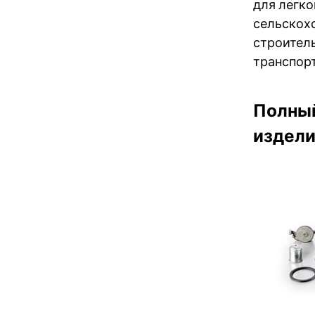
для легк
сельскохо
строител
транспорта
Полный
издели