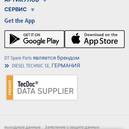
Ассортимент продукции
СЕРВИС
Partner Portal
Преимущества
Get the App
Product Promotions
Premium Shop
Мероприятия
Материалы для загрузки
DT Spare Parts является брендом
DIESEL TECHNIC SE, ГЕРМАНИЯ
выходные данные
Заявление о защите данных