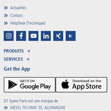
Actualités
Contact
HelpDesk (Technique)
PRODUITS
Gamme de Produits
SERVICES
Partner Portal
Avantages
Get the App
Product Promotions
Premium Shop
Événements
Téléchargements
DT Spare Parts est une marque de
DIESEL TECHNIC SE, ALLEMAGNE