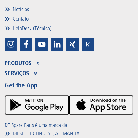
Notícias
Contato
HelpDesk (Técnica)
PRODUTOS
Gama de produtos
SERVIÇOS
Partner Portal
Benefícios
Get the App
Product Promotions
Premium Shop
Eventos
Downloads
DT Spare Parts é uma marca da
DIESEL TECHNIC SE, ALEMANHA