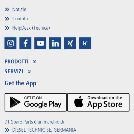
Notizie
Contatti
HelpDesk (Tecnica)
PRODOTTI
Assortimento dei prodotti
SERVIZI
Partner Portal
Vantaggi
Get the App
Product Promotions
Premium Shop
Eventi
Scaricare
DT Spare Parts è un marchio di
DIESEL TECHNIC SE, GERMANIA