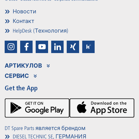
Новости
Контакт
HelpDesk (Технология)
АРТИКУЛОВ
Ассортимент продукции
СЕРВИС
Partner Portal
Преимущества
Get the App
Product Promotions
Premium Shop
Мероприятия
Материалы для загрузки
DT Spare Parts является брендом
DIESEL TECHNIC SE, ГЕРМАНИЯ