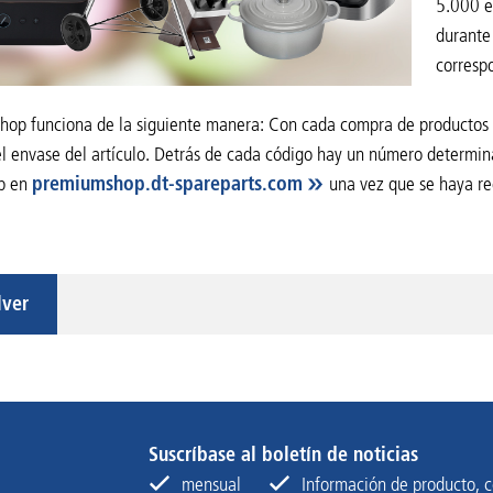
5.000 e
durante
corresp
op funciona de la siguiente manera: Con cada compra de productos D
el envase del artículo. Detrás de cada código hay un número determin
p en
premiumshop.dt-spareparts.com
una vez que se haya re
lver
Suscríbase al boletín de noticias
mensual
Información de producto, c