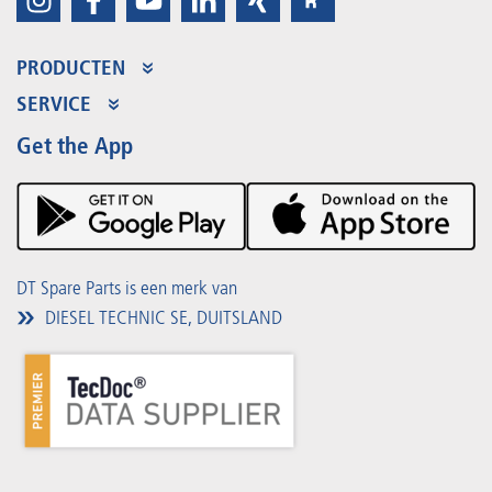
PRODUCTEN
Productaanbod
SERVICE
Partner Portal
Voordelen
Get the App
Product Promotions
Premium Shop
Evenementen
Downloads
DT Spare Parts is een merk van
DIESEL TECHNIC SE, DUITSLAND