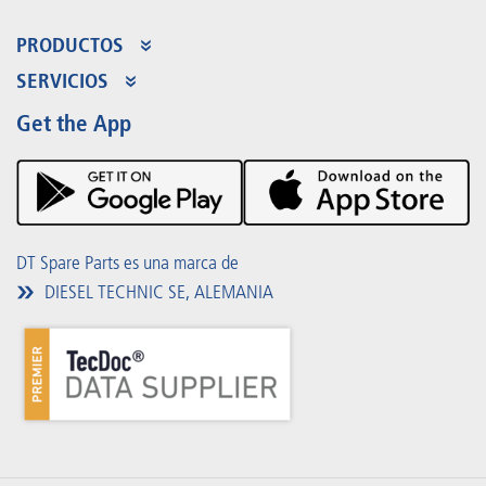
PRODUCTOS
Gama de productos
SERVICIOS
Partner Portal
Beneficios
Get the App
Product Promotions
Premium Shop
Eventos
Descargas
DT Spare Parts es una marca de
DIESEL TECHNIC SE, ALEMANIA