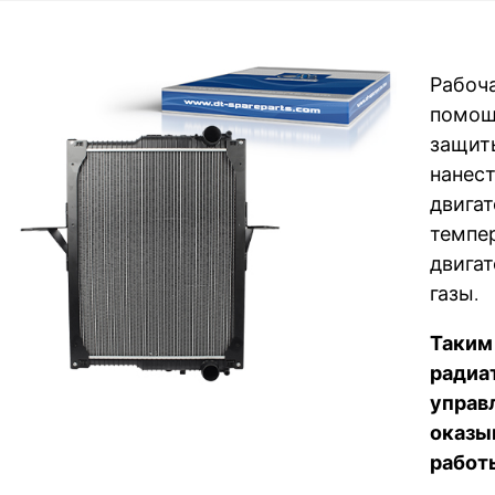
Рабоча
помощи
защиты
нанес
двигат
темпер
двигат
газы.
Таким
радиа
управ
оказы
работ