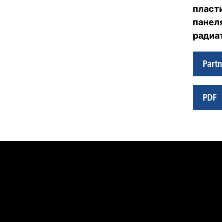
пласт
панел
радиа
Partn
PDF