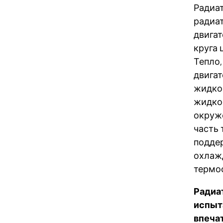
Радиа
радиат
двигат
круга
Тепло,
двига
жидко
жидкос
окруж
часть 
подде
охлаж
термо
Радиат
испыт
впеча