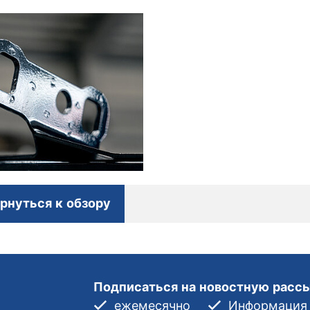
рнуться к обзору
Подписаться на новостную расс
ежемесячно
Информация о