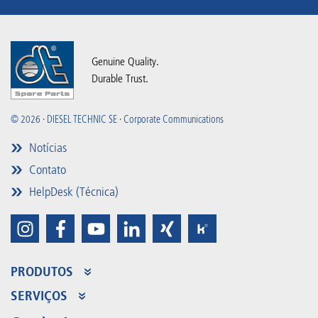
Genuine Quality.
Durable Trust.
© 2026 · DIESEL TECHNIC SE · Corporate Communications
Notícias
Contato
HelpDesk (Técnica)
PRODUTOS
Gama de produtos
SERVIÇOS
Partner Portal
Benefícios