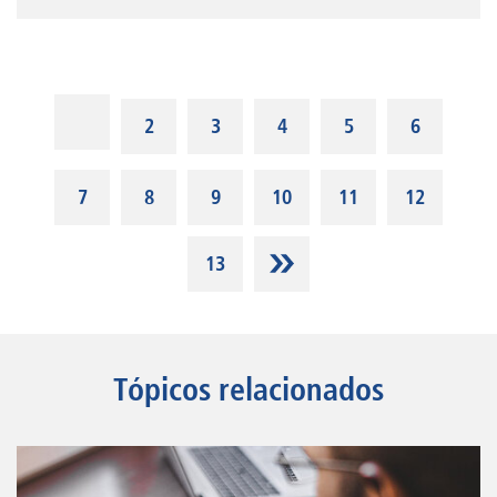
2
3
4
5
6
7
8
9
10
11
12
13
Tópicos relacionados