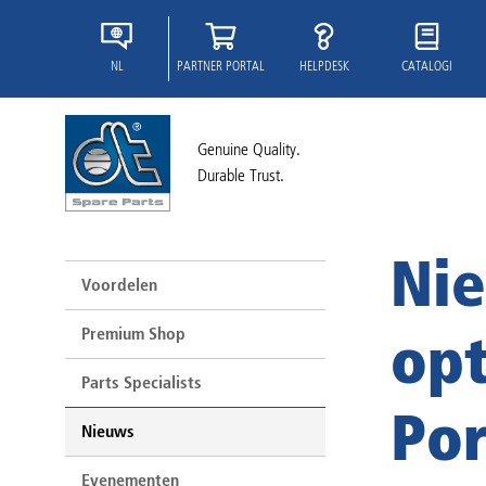
NL
PARTNER PORTAL
HELPDESK
CATALOGI
Genuine Quality.
Durable Trust.
Nie
Voordelen
Premium Shop
opt
Parts Specialists
Por
Nieuws
Evenementen