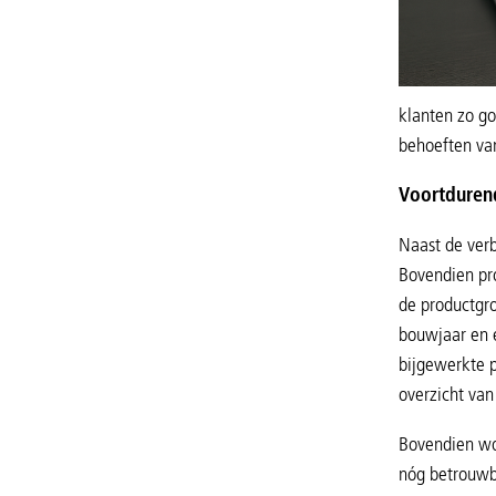
klanten zo go
behoeften van
Voortduren
Naast de verb
Bovendien pro
de productgro
bouwjaar en e
bijgewerkte 
overzicht van
Bovendien wor
nóg betrouwba