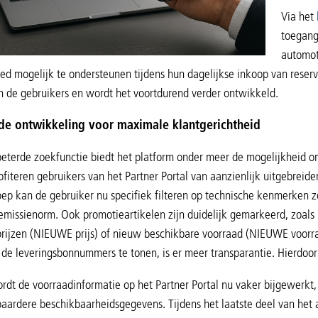
Via het
toegang
automot
ed mogelijk te ondersteunen tijdens hun dagelijkse inkoop van reserve
 de gebruikers en wordt het voortdurend verder ontwikkeld.
de ontwikkeling voor maximale klantgerichtheid
eterde zoekfunctie biedt het platform onder meer de mogelijkheid om
fiteren gebruikers van het Partner Portal van aanzienlijk uitgebreid
ep kan de gebruiker nu specifiek filteren op technische kenmerken z
missienorm. Ook promotieartikelen zijn duidelijk gemarkeerd, zoals
prijzen (NIEUWE prijs) of nieuw beschikbare voorraad (NIEUWE voorra
 de leveringsbonnummers te tonen, is er meer transparantie. Hierdo
dt de voorraadinformatie op het Partner Portal nu vaker bijgewerkt,
ardere beschikbaarheidsgegevens. Tijdens het laatste deel van het 