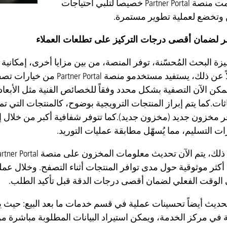
اليومية، صُممت منصة Partner Portal خصيصاً لتلبي احتياجات
وتخضع لعملية تطوير مستمرة.
 لضمان أقصى درجات التركيز على تطلعات العملاء
زة البحث المُحسّنة، توفر المنصة، من بين مزايا أخرى، إمكان
سهولة. فضلاً عن ذلك، يستفيد 
كن الآن التصفية بشكل محدد وفقاً للخصائص الفنية مثل الأبعا
اثات.كما يتم إبراز المنتجات الترويجية بوضوح، كالمنتجات التي تم 
ات التسليم، مما يُسهّل مطابقة عمليات التوريد.
كثر موثوقية حول مدى توافر المنتجات أثناء التصفح. وخلال عملي
الوقت الفعلي لضمان أقصى درجات الدقة قبل تأكيد الطلب.
حديث أيضاً تحسينات عملية في قسم خدمات ما بعد البيع: حيث ي
في مركز الخدمة، ويمكن استيراد البيانات المطلوبة مباشرة م