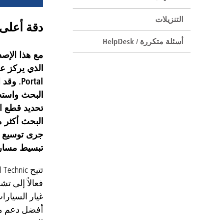
التنزيلات
دقة أعلى
أسئلة متكررة / HelpDesk
Portal
البحث واستح
تحديد قطع ال
البحث أكثر م
جرى توسيع ن
تبسيط مسارا
تتيح Diesel Technic لعملائها عبر منصتها
أفضل دعم مم