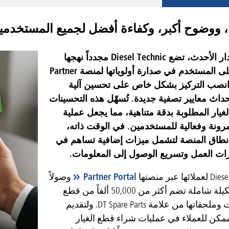
، ووضوح أكبر، وكفاءة أفضل لجميع المستخدمي
مع هذا الإصدار الأحدث، تضع Diesel Technic مجدداً نهجها
الذي يركز على المستخدم في صدارة أولوياتها لمنصة Partner
. وقد انصب التركيز بشكل خاص على تحسين آلية
داث معايير تصفية جديدة. تُسهّل هذه التحسينات
غيار المطلوبة بدقة متناهية، مما يجعل عملية
رونة وفعالية للمستخدمين. في الوقت ذاته،
طاق المنصة لتشمل ميزات إضافية تساهم في
ت العمل وتسريع الوصول إلى المعلومات.
Partner Portal
وصولاً
فعالاً إلى تشكيلة شاملة تضم أكثر من 50,000 ألفاً من قطع
غيار السيارات وملحقاتها من علامة DT Spare Parts. ولتقديم
كن للعملاء في عمليات شراء قطع الغيار