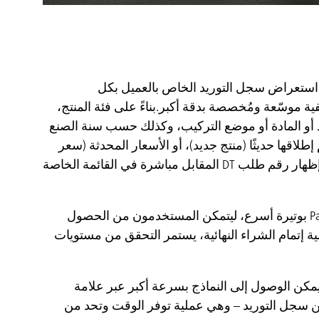
ية استعراض سجل التوريد الخاص بالعميل بكل
مستخدمو منصة Partner Portal من خيارات تصفية موسّعة ومُخصصة بدقة أكبر.بناءً على فئة المنتج،
د أو المادة أو موضع التركيب، وكذلك حسب سنة الصنع
إطلاقها حديثًا (منتج جديد)، أو الأسعار المحدثة (سعر
جديد)، أو توفر مخزون جديد (مخزون جديد).كما تتوفر شفافية أكبر من خلال إظهار رقم طلب DT المقابل مباشرة في القائمة الخاصة
بالإضافة إلى ذلك، يتم الآن تحديث معلومات المخزون على منصة Partner Portal بوتيرة أسرع، ليتمكن المستخدمون من الحصول
ة إتمام الشراء النهائية، يستمر التحقق من مستويات
مكن الوصول إلى النماذج بسرعة أكبر عبر علامة
ن سجل التوريد – وهي عملية توفر الوقت وتحد من