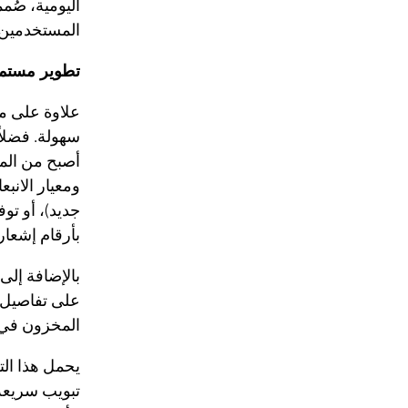
المستخدمين 
تطوير مستمر
علاوة على مي
أصبح من المم
ومعيار الانبع
بأرقام إشعار
على تفاصيل أ
المخزون في 
يحمل هذا الت
تبويب سريعة 