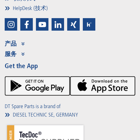
HelpDesk (技术)
产品
Product Range
服务
Partner Portal
优势
Get the App
Product Promotions
Premium Shop
事件
下载
DT Spare Parts is a brand of
DIESEL TECHNIC SE, GERMANY