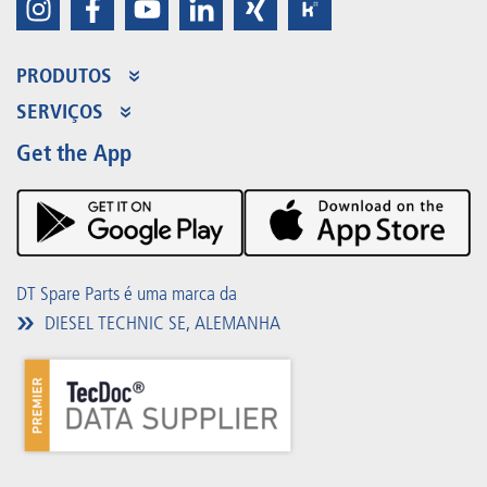
PRODUTOS
Gama de produtos
SERVIÇOS
Partner Portal
Benefícios
Get the App
Product Promotions
Premium Shop
Eventos
Downloads
DT Spare Parts é uma marca da
DIESEL TECHNIC SE, ALEMANHA