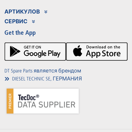
АРТИКУЛОВ
Ассортимент продукции
СЕРВИС
Partner Portal
Преимущества
Get the App
Product Promotions
Premium Shop
Мероприятия
Материалы для загрузки
DT Spare Parts является брендом
DIESEL TECHNIC SE, ГЕРМАНИЯ