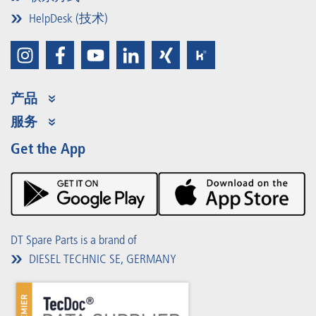
HelpDesk (技术)
产品
Product Range
服务
Partner Portal
优势
Get the App
Product Promotions
Premium Shop
事件
下载
DT Spare Parts is a brand of
DIESEL TECHNIC SE, GERMANY