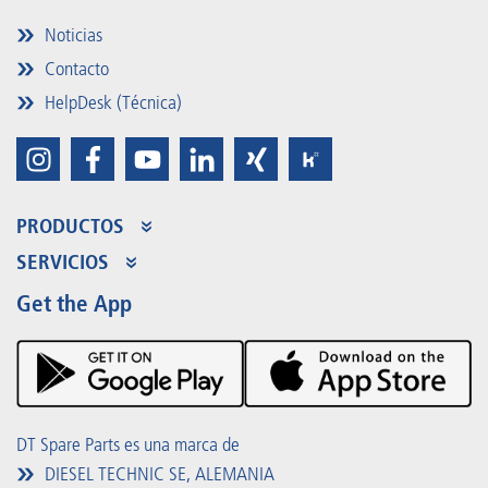
Noticias
Contacto
HelpDesk (Técnica)
PRODUCTOS
Gama de productos
SERVICIOS
Partner Portal
Beneficios
Get the App
Product Promotions
Premium Shop
Eventos
Descargas
DT Spare Parts es una marca de
DIESEL TECHNIC SE, ALEMANIA