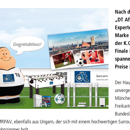
Nach d
„DT Af
Expert
Marke 
der K.
Finale 
spanne
Preise
Der Hau
unverge
München
Freikar
Bundesl
MRPAV, ebenfalls aus Ungarn, der sich mit einem hochwertigen Surro
ohnzimmer holt.