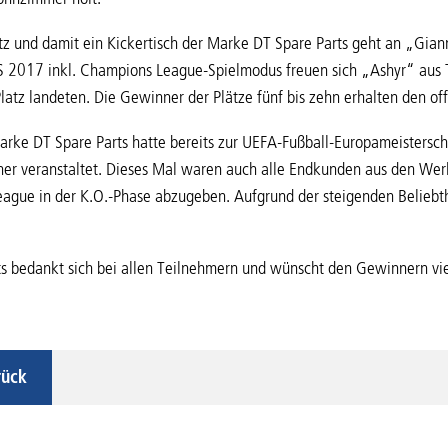
atz und damit ein Kickertisch der Marke DT Spare Parts geht an „Giann
S 2017 inkl. Champions League-Spielmodus freuen sich „Ashyr“ aus
latz landeten. Die Gewinner der Plätze fünf bis zehn erhalten den o
rke DT Spare Parts hatte bereits zur UEFA-Fußball-Europameisterschaf
ner veranstaltet. Dieses Mal waren auch alle Endkunden aus den Werk
ague in der K.O.-Phase abzugeben. Aufgrund der steigenden Beliebth
s bedankt sich bei allen Teilnehmern und wünscht den Gewinnern vie
rück