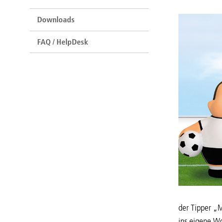
Downloads
FAQ / HelpDesk
der Tipper „
ins eigene W