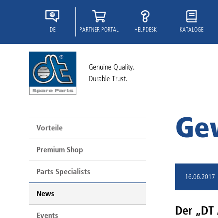
DE
PARTNER PORTAL
HELPDESK
KATALOGE
Genuine Quality.
Durable Trust.
Gew
Vorteile
Premium Shop
Parts Specialists
16.06.2017
News
Der „DT 
Events