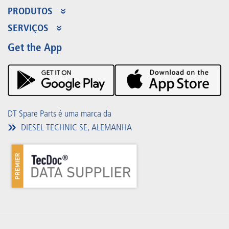
PRODUTOS
Gama de produtos
SERVIÇOS
Partner Portal
Benefícios
Get the App
Product Promotions
Premium Shop
Eventos
Downloads
DT Spare Parts é uma marca da
DIESEL TECHNIC SE, ALEMANHA