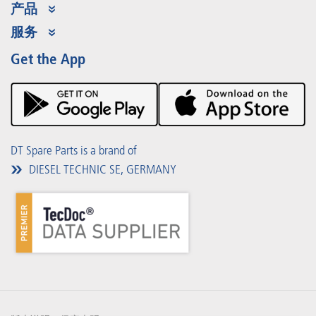
产品
Product Range
服务
Partner Portal
优势
Get the App
Product Promotions
Premium Shop
事件
下载
DT Spare Parts is a brand of
DIESEL TECHNIC SE, GERMANY