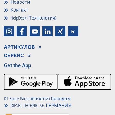
Новости
Контакт
HelpDesk (Технология)
АРТИКУЛОВ
Ассортимент продукции
СЕРВИС
Partner Portal
Преимущества
Get the App
Product Promotions
Premium Shop
Мероприятия
Материалы для загрузки
DT Spare Parts является брендом
DIESEL TECHNIC SE, ГЕРМАНИЯ