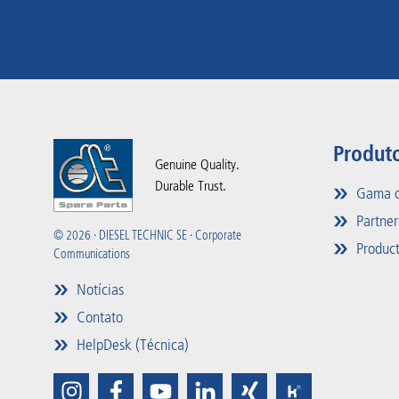
Produt
Genuine Quality.
Durable Trust.
Gama d
Partner
© 2026 · DIESEL TECHNIC SE · Corporate
Product
Communications
Notícias
Contato
HelpDesk (Técnica)