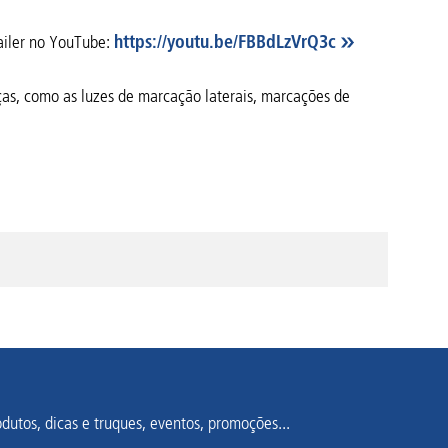
railer no YouTube:
https://youtu.be/FBBdLzVrQ3c
eças, como as luzes de marcação laterais, marcações de
dutos, dicas e truques, eventos, promoções...