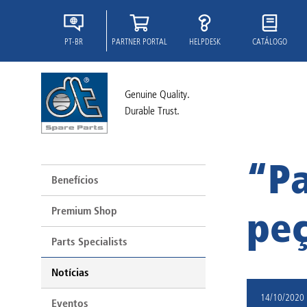
PT-BR
PARTNER PORTAL
HELPDESK
CATÁLOGO
Genuine Quality.
Durable Trust.
“Pa
Benefícios
Premium Shop
peç
Parts Specialists
Notícias
14/10/2020
Eventos