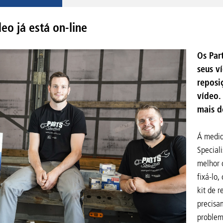
eo já está on-line
Os Par
seus v
reposi
vídeo.
mais de
Á medid
Special
melhor 
fixá-lo,
kit de r
precisa
problem