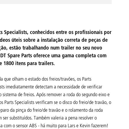
ts Specialists, conhecidos entre os profissionais por
ídeos úteis sobre a instalação correta de peças de
ção, estão trabalhando num trailer no seu novo
 DT Spare Parts oferece uma gama completa com
 1800 itens para trailers.
a que olham o estado dos freios/travões, os Parts
ists imediatamente detectam a necessidade de verificar
o sistema de freios. Após remover a roda do segundo eixo e
 os Parts Specialists verificam se o disco do freio/de travão, o
eparo da pinça do freio/de travão e o rolamento da roda
m ser substituídos. Também valeria a pena resolver o
a com o sensor ABS - há muito para Lars e Kevin fazerem!