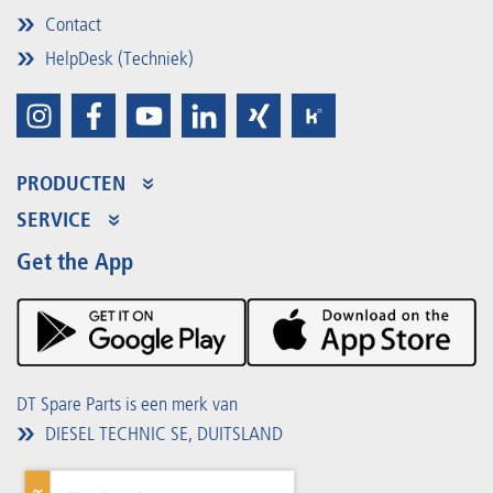
Contact
HelpDesk (Techniek)
PRODUCTEN
Productaanbod
SERVICE
Partner Portal
Voordelen
Get the App
Product Promotions
Premium Shop
Evenementen
Downloads
DT Spare Parts is een merk van
DIESEL TECHNIC SE, DUITSLAND