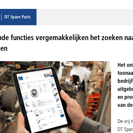
DT Spare Parts
de functies vergemakkelijken het zoeken naa
len
Het on
toonaa
bedrij
uitgeb
en pro
van de
De vrij
DT Spare