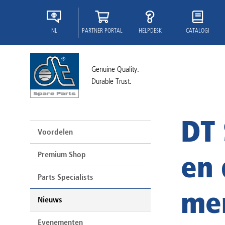
NL
PARTNER PORTAL
HELPDESK
CATALOGI
Genuine Quality.
Durable Trust.
DT 
Voordelen
Premium Shop
en
Parts Specialists
mer
Nieuws
Evenementen