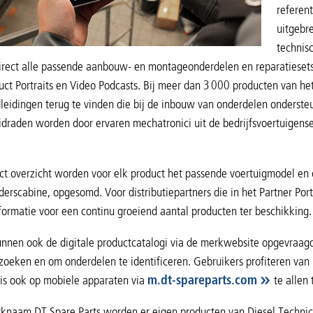
referen
uitgebr
technis
irect alle passende aanbouw- en montageonderdelen en reparatiesets
uct Portraits en Video Podcasts. Bij meer dan 3 000 producten van he
eidingen terug te vinden die bij de inbouw van onderdelen onderst
idraden worden door ervaren mechatronici uit de bedrijfsvoertuigens
t overzicht worden voor elk product het passende voertuigmodel en o
derscabine, opgesomd. Voor distributiepartners die in het Partner Po
formatie voor een continu groeiend aantal producten ter beschikking.
kunnen ook de digitale productcatalogi via de merkwebsite opgevraa
zoeken en om onderdelen te identificeren. Gebruikers profiteren van
is ook op mobiele apparaten via
m.dt-spareparts.com
te allen 
knaam DT Spare Parts worden er eigen producten van Diesel Technic 