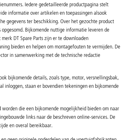
tienummers. Iedere gedetailleerde productpagina stelt
eide informatie over artikelen en toepassingen alsook
che gegevens ter beschikking. Over het gezochte product
 opgesomd. Bijkomende nuttige informatie leveren de
t merk DT Spare Parts zijn er te downloaden
euning bieden en helpen om montagefouten te vermijden. De
ector in samenwerking met de technische redactie
ok bijkomende details, zoals type, motor, versnellingsbak,
rtal inloggen, staan er bovendien tekeningen en bijkomende
gd worden die een bijkomende mogelijkheid bieden om naar
 ingebouwde links naar de beschreven online-services. De
tijde en overal bereikbaar.
en geen originele onderdelen van de voertuigfabrikanten