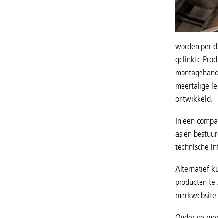
worden per d
gelinkte Prod
montagehandl
meertalige le
ontwikkeld.
In een compac
as en bestuur
technische in
Alternatief 
producten te 
merkwebsite 
Onder de mer