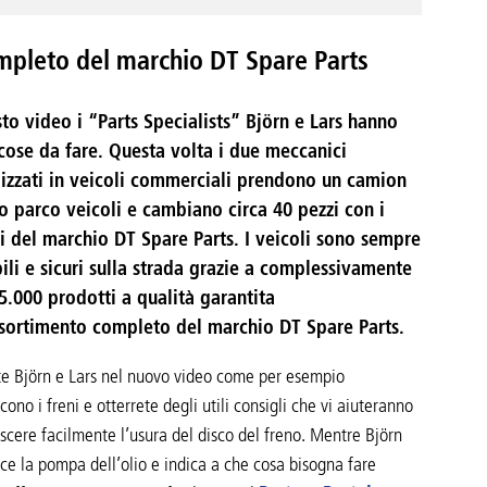
ompleto del marchio DT Spare Parts
sto video i “Parts Specialists” Björn e Lars hanno
cose da fare. Questa volta i due meccanici
lizzati in veicoli commerciali prendono un camion
ro parco veicoli e cambiano circa 40 pezzi con i
i del marchio DT Spare Parts. I veicoli sono sempre
bili e sicuri sulla strada grazie a complessivamente
35.000 prodotti a qualità garantita
ssortimento completo del marchio DT Spare Parts.
e Björn e Lars nel nuovo video come per esempio
scono i freni e otterrete degli utili consigli che vi aiuteranno
scere facilmente l’usura del disco del freno. Mentre Björn
sce la pompa dell’olio e indica a che cosa bisogna fare