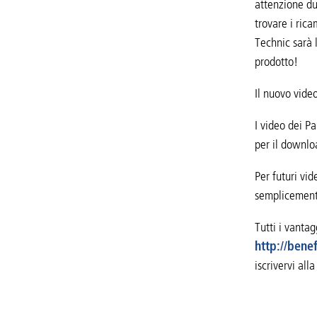
attenzione du
trovare i rica
Technic sarà l
prodotto!
Il nuovo vide
I video dei Pa
per il downlo
Per futuri vid
semplicement
Tutti i vantag
http://bene
iscrivervi all