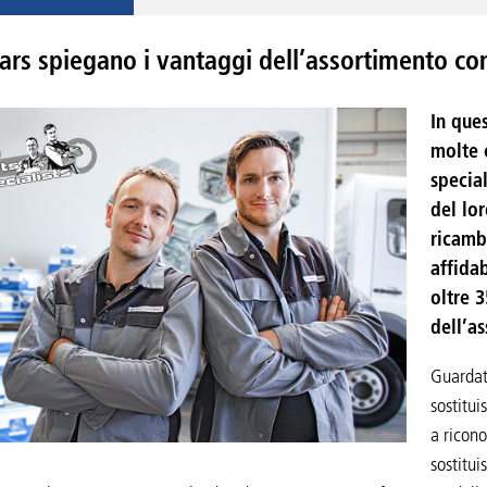
Lars spiegano i vantaggi dell’assortimento c
In que
molte 
specia
del lo
ricamb
affida
oltre 
dell’a
Guardat
sostitui
a ricono
sostitui