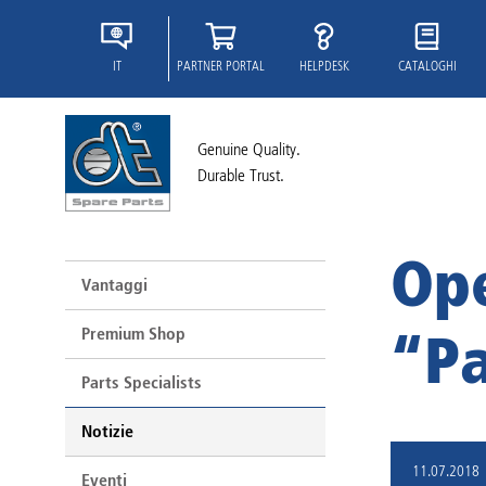
IT
PARTNER PORTAL
HELPDESK
CATALOGHI
Genuine Quality.
Durable Trust.
Ope
Vantaggi
Premium Shop
“Pa
Parts Specialists
Notizie
11.07.2018
Eventi