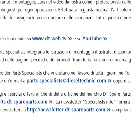
rante il montaggio, Lars nel video dimostra come i professionisti dell
mbi giusti per ogni riparazione. Effettuata la giusta ricerca, l’articolo 
ieta di consigliarti un distributore nelle vicinanze - tutto questo è pos
o è disponibile su
www.dt-web.tv
e su
YouTube
.
rts Specialists integrano le istruzioni di montaggio illustrate, disponibi
ad delle pagine specifiche dei prodotti tramite la funzione di ricerca 
eo dei Parts Specialists che vi aiutano nel lavoro di tutti i giorni nell
e un’e-mail a
parts-specialists
@
dieseltechnic
.
com
oppure co
gi e i servizi offerti ai clienti delle officine del marchio DT Spare Part
fits.dt-spareparts.com
. La newsletter “Specialists info” fornirà
a newsletter su
http://newsletter.dt-spareparts.com
compiland