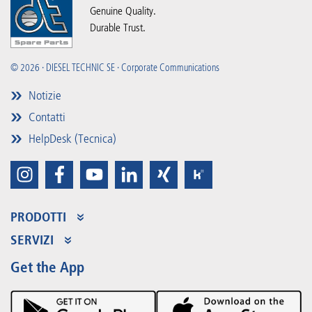
Genuine Quality.
Durable Trust.
© 2026 · DIESEL TECHNIC SE · Corporate Communications
Notizie
Contatti
HelpDesk (Tecnica)
PRODOTTI
Assortimento dei prodotti
SERVIZI
Partner Portal
Vantaggi
Get the App
Product Promotions
Premium Shop
Eventi