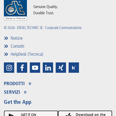
Genuine Quality.
Durable Trust.
© 2026 · DIESEL TECHNIC SE · Corporate Communications
Notizie
Contatti
HelpDesk (Tecnica)
PRODOTTI
Assortimento dei prodotti
SERVIZI
Partner Portal
Vantaggi
Get the App
Product Promotions
Premium Shop
Eventi