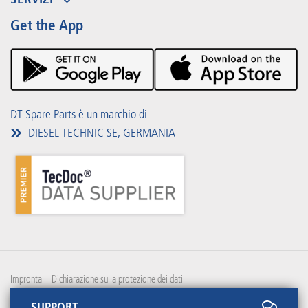
Partner Portal
Vantaggi
Get the App
Product Promotions
Premium Shop
Eventi
Scaricare
DT Spare Parts è un marchio di
DIESEL TECHNIC SE, GERMANIA
Impronta
Dichiarazione sulla protezione dei dati
SUPPORT