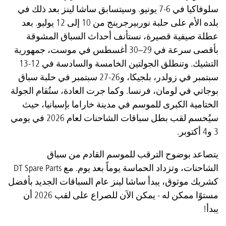
سلوفاكيا في 6-7 يونيو. وسيتسابق ساشا لينز بعد ذلك في
بلده الأم على حلبة نوربيرجرينج من 10 إلى 12 يوليو. بعد
عطلة صيفية قصيرة، نستأنف أحداث السباق المشوقة
بأقصى سرعة في 29–30 أغسطس في موست، جمهورية
التشيك. وتنطلق الجولتين الخامسة والسادسة في 12-13
سبتمبر في زولدر، بلجيكا، و26-27 سبتمبر في حلبة سباق
بوجاتي في لومان، فرنسا. وكما جرت العادة، ستُقام الجولة
الختامية الكبرى للموسم في مدينة خاراما بإسبانيا، حيث
سيُحسم لقب بطل سباقات الشاحنات لعام 2026 في يومي
3 و4 أكتوبر.
يتصاعد بوضوح الترقب للموسم القادم من سباق
الشاحنات، وتزداد الحماسة يوماً بعد يوم. مع DT Spare Parts
كشريك موثوق، يبدأ ساشا لينز عام السباقات الجديد بأفضل
مستوًا ممكن له - يمكن الآن للصراع على لقب 2026 أن
يبدأ!