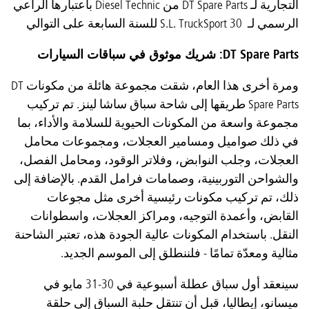
التجارية لـ DT Spare Parts من Diesel Technic باعتبارها الراعي
الرسمي لـ S.L. TruckSport 30 للسنة السابعة على التوالي
DT Spare Parts: شريك موثوق في سباقات السيارات
ومرة أخرى هذا العام، شقت مجموعة هائلة من مكونات DT
Spare Parts طريقها إلى شاحة سباق ساشا لينز. تم تركيب
مجموعة واسعة من المكونات الحيوية للسلامة والأداء، بما
في ذلك صواميل ومسامير العجلات، ومجموعات محامل
العجلات، وجلب النوابض، وفلاتر الوقود، ومحامل الفصل،
والشواحن التوربينية، وصمامات فرامل القدم. بالإضافة إلى
ذلك، تم تركيب مكونات رئيسية أخرى مثل مجوعات
القابض، وأعمدة التوجيه، ومراكز العجلات، واسطوانات
النقل. باستخدام المكونات عالية الجودة هذه، تعتبر الشاحنة
مثالية ومعدّة تمامًا - فلننطلق إلى الموسم الجديد.
سينعقد أول سباق عطلة أسبوعية في 30-31 مايو في
ميسانو، إيطاليا، قبل أن تنتقل حلبة السباق إلى حلقة