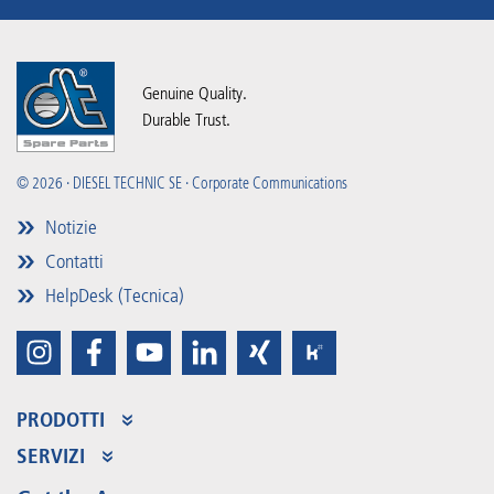
Genuine Quality.
Durable Trust.
© 2026 · DIESEL TECHNIC SE · Corporate Communications
Notizie
Contatti
HelpDesk (Tecnica)
PRODOTTI
Assortimento dei prodotti
SERVIZI
Partner Portal
Vantaggi