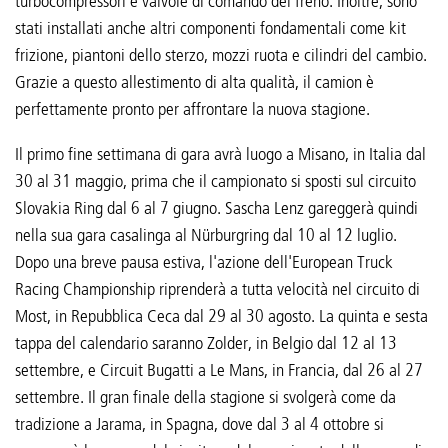
turbocompressori e valvole di comando del freno. Inoltre, sono
stati installati anche altri componenti fondamentali come kit
frizione, piantoni dello sterzo, mozzi ruota e cilindri del cambio.
Grazie a questo allestimento di alta qualità, il camion è
perfettamente pronto per affrontare la nuova stagione.
Il primo fine settimana di gara avrà luogo a Misano, in Italia dal
30 al 31 maggio, prima che il campionato si sposti sul circuito
Slovakia Ring dal 6 al 7 giugno. Sascha Lenz gareggerà quindi
nella sua gara casalinga al Nürburgring dal 10 al 12 luglio.
Dopo una breve pausa estiva, l'azione dell'European Truck
Racing Championship riprenderà a tutta velocità nel circuito di
Most, in Repubblica Ceca dal 29 al 30 agosto. La quinta e sesta
tappa del calendario saranno Zolder, in Belgio dal 12 al 13
settembre, e Circuit Bugatti a Le Mans, in Francia, dal 26 al 27
settembre. Il gran finale della stagione si svolgerà come da
tradizione a Jarama, in Spagna, dove dal 3 al 4 ottobre si