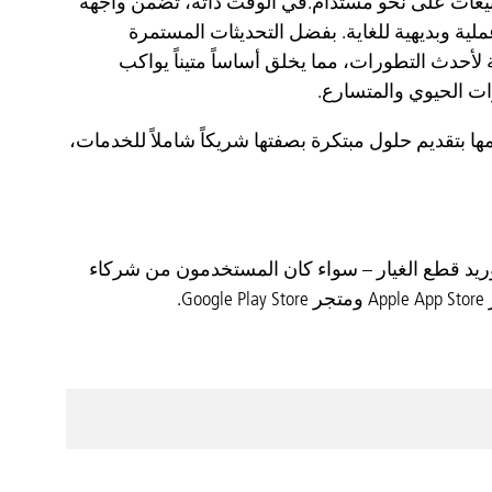
لمبيعات على نحو مستدام.في الوقت ذاته، تضمن واجهة
ة وبديهية للغاية. بفضل التحديثات المستمرة
لأحدث التطورات، مما يخلق أساساً متيناً يواكب
ت الحيوي والمتسارع.
انطلاقة أعمالك..."، تؤكد Diesel Technic مجدداً التزامها بتقديم حلول مبتكرة بصفتها شريكاً شاملاً للخدمات،
راحة والكفاءة عند توريد قطع الغيار – سواء كان المستخدمون من شركاء
.