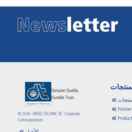
منتجات
Genuine Quality.
Durable Trust.
نتجات
Partner
© 2026 · DIESEL TECHNIC SE · Corporate
Product
Communications
الأخبار