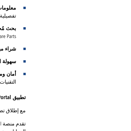
معلومات
تفصيلية
بحث مُ
Spare Parts، أو قطع الغيار الأصلية للمصنعين)، أو حتى من
شراء مب
سهولة ا
أمان وم
التقنيات.
تطبيق Partner Portal الجديد: جاهزية تامة لتلبية متطلبات العمل اليومية
مع إطلاق تطبيق Partner Portal الجديد، أصبحت جميع ميزات إصدار سطح المكتب متاح