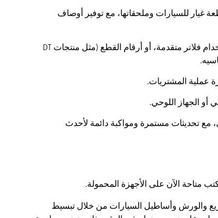
ول إلى أكثر من 50 ألف قطعة غيار للسيارات وملحقاتها، مع توفير أوصاف
يمكن العثور على أنواع السيارات وطرازاتها بسرعة باستخدام فلاتر متقدمة، أو أرقام القطع (مثل منتجات DT
رة عملية المشتريات.
 أو الجهاز اللوحي.
مي، مع تحديثات مستمرة ومواكبة دائمة لأحدث
ة مضافة واضحة لشركاء التوزيع والورش وأساطيل السيارات من خلال تبسيط