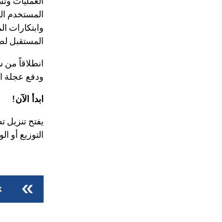
العمليات وتس
المستخدم ال
وابتكارات ال
المستقبل لضم
ودفع عجلة ا
ابدأ الآن!
التوزيع أو الورش أ
k